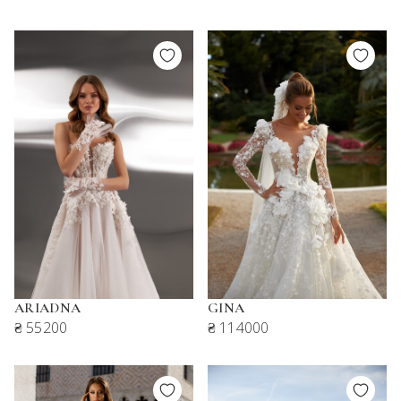
ARIADNA
GINA
₴ 55200
₴ 114000