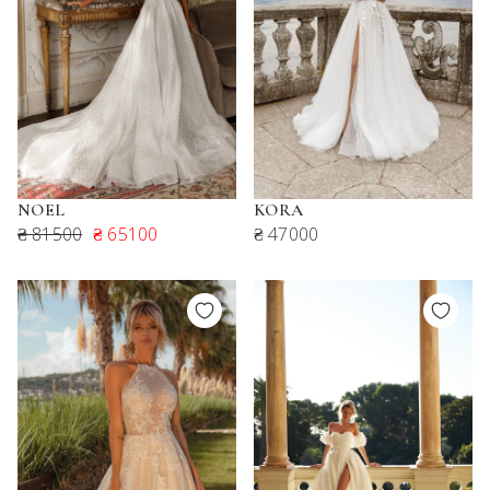
NOEL
KORA
₴ 81500
₴ 65100
₴ 47000