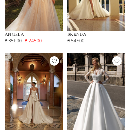
ANGELA
BRENDA
₴ 35000
₴ 24500
₴ 54500