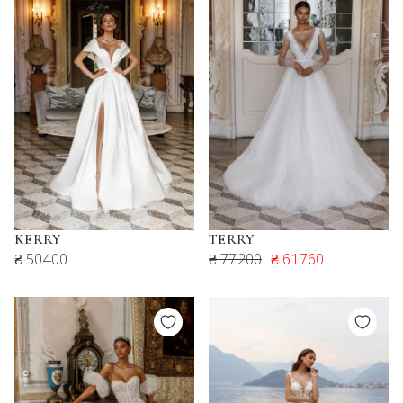
KERRY
TERRY
₴ 50400
₴ 77200
₴ 61760