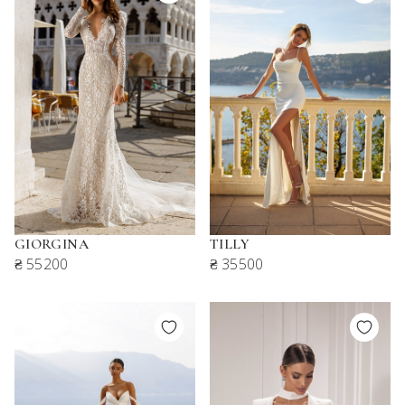
GIORGINA
TILLY
₴ 55200
₴ 35500