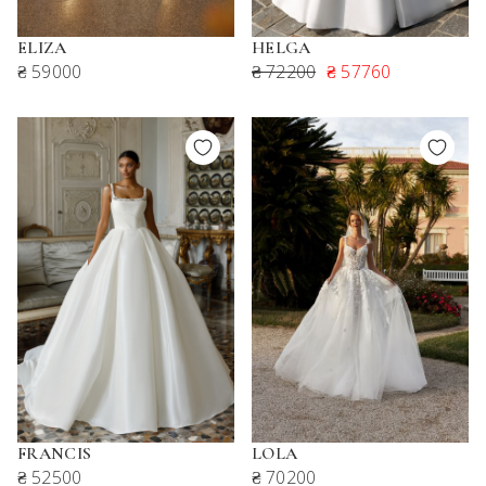
ELIZA
HELGA
₴ 59000
₴ 72200
₴ 57760
FRANCIS
LOLA
₴ 52500
₴ 70200