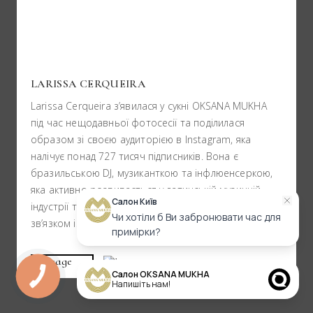
LARISSA CERQUEIRA
Larissa Cerqueira з’явилася у сукні OKSANA MUKHA
під час нещодавньої фотосесії та поділилася
образом зі своєю аудиторією в Instagram, яка
налічує понад 727 тисяч підписників. Вона є
бразильською DJ, музиканткою та інфлюенсеркою,
яка активно розвивається у латинській музичній
Салон Київ
індустрії та відома своїм енергійним стилем і
Чи хотіли б Ви забронювати час для
зв’язком із міжнародною аудиторією.
примірки?
Салон OKSANA MUKHA
КНОПКА
ЗВ'ЯЗКУ
Напишіть нам!