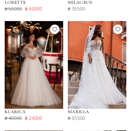
LORETTE
MILAGROS
₴ 50000
₴ 40000
₴ 35500
KLARICA
MARILLA
₴ 40000
₴ 24000
₴ 65500