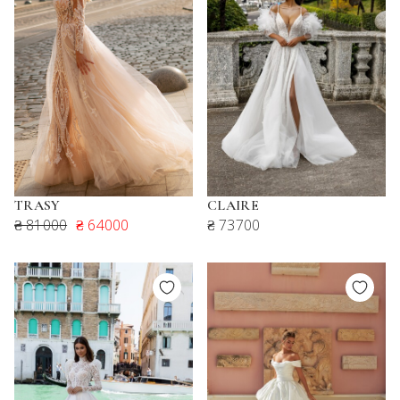
TRASY
CLAIRE
₴ 81000
₴ 64000
₴ 73700