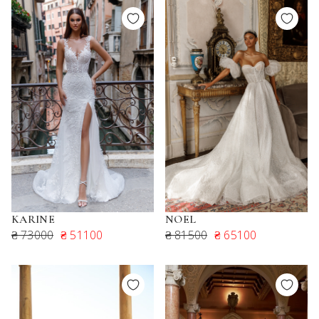
KARINE
NOEL
₴ 73000
₴ 51100
₴ 81500
₴ 65100