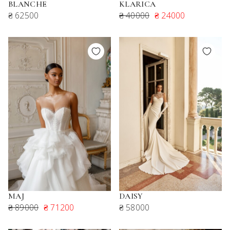
BLANCHE
KLARICA
₴ 62500
₴ 40000
₴ 24000
MAJ
DAISY
₴ 89000
₴ 71200
₴ 58000