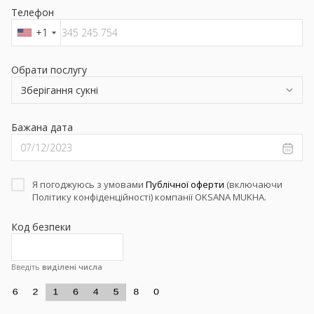
Телефон
+1
Обрати послугу
Бажана дата
Я погоджуюсь з умовами Публічної оферти (включаючи
Я погоджуюсь з умовами
Публічної оферти
(включаючи
Політику конфіденційності) компанії OKSANA MUKHA.
Політику конфіденційності) компанії OKSANA MUKHA.
Код безпеки
Введіть
виділені
числа