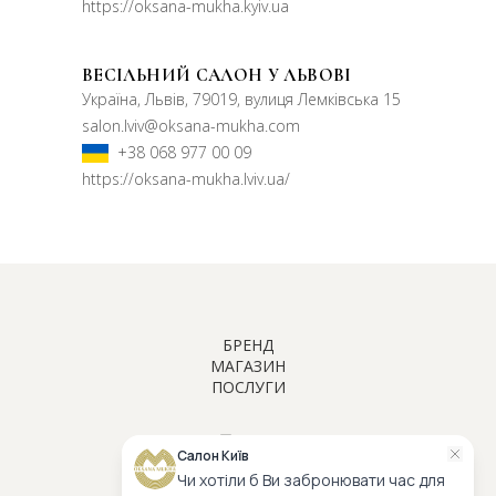
https://oksana-mukha.kyiv.ua
ВЕСІЛЬНИЙ САЛОН У ЛЬВОВІ
Україна, Львів, 79019, вулиця Лемківська 15
salon.lviv@oksana-mukha.com
+38 068 977 00 09
https://oksana-mukha.lviv.ua/
БРЕНД
МАГАЗИН
ПРО БРЕНД
ПОСЛУГИ
ВЕСІЛЬНІ СУКНІ
НАШІ КЛІЄНТИ
ІНДИВІДУАЛЬНИЙ ПОШИВ
ВЕЧІРНІ СУКНІ
ЗНАМЕНИТОСТІ
VIP ПРИМІРКА
KY ATELIER
inst
tiktok
facebook
FAQ
Салон Київ
ОНЛАЙН КОНСУЛЬТАЦІЯ СТИЛІСТА
АКСЕСУАРИ
КОНТАКТИ
Чи хотіли б Ви забронювати час для
ЗБЕРІГАННЯ СУКНІ