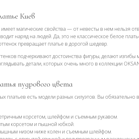
латье Киев
имеет магические свойства — от невесты в нем нельзя отв
дит наряд на людей. Да, это не классическое белое платье,
ттенок превращает платье в дорогой шедевр.
тенков подчеркивают достоинства фигуры, делают изгибы 
азглядывать детали, которых очень много в коллекции OKS
атья пудрового цвета
ых платьев есть модели разных силуэтов. Вы обязательно
метричным корсетом, шлейфом и съемным рукавом.
итым корсетом и пышной юбкой.
 пышным низом ниже колен и съемным шлейфом.