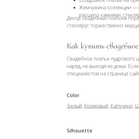
Воздушное платье на бре
Жемчужина коллекции — 
расшито камнями, стекля
Декор свадебных платьев пора
стеклярус торжественно мерца
Как купить свадебное
Свадебное платье пудрового ц
наряд, не выходя из дома. Есл
специалистов на странице сайт
Color
Белый
,
Кремовый
,
Капучино
,
Ш
Silhouette