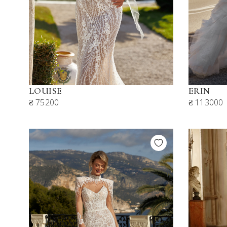
LOUISE
ERIN
₴ 75200
₴ 113000