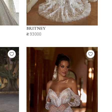
BRITNEY
₴ 93000