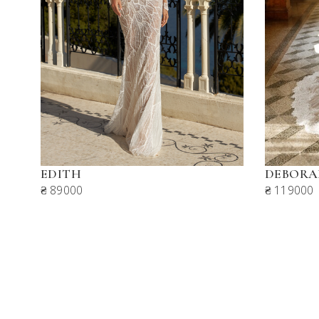
EDITH
DEBORA
₴ 89000
₴ 119000