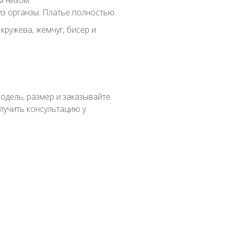
м низом.
з органзы. Платье полностью
ружева, жемчуг, бисер и
одель, размер и заказывайте
олучить консультацию у