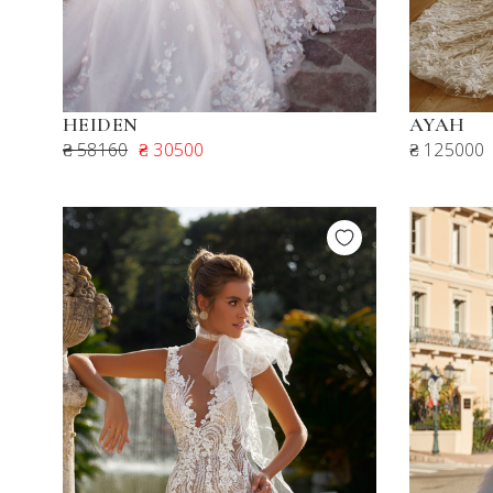
HEIDEN
AYAH
₴ 58160
₴ 30500
₴ 125000