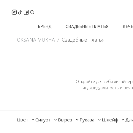
inst
tik-
facebook
Search
tok
БРЕНД
СВАДЕБНЫЕ ПЛАТЬЯ
ВЕЧ
OKSANA MUKHA
Свадебные Платья
Откройте для себя дизайне
индивидуальность и вечн
Цвет
Силуэт
Вырез
Рукава
Шлейф
Дл