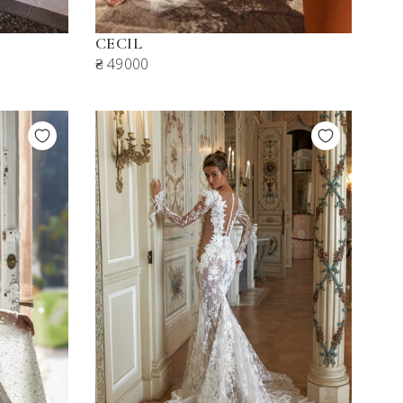
CECIL
₴ 49000