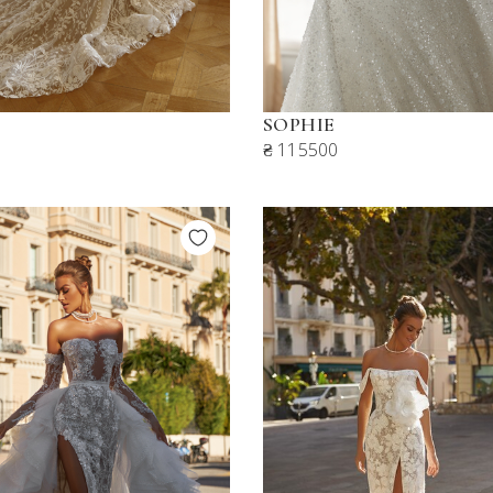
SOPHIE
₴ 115500