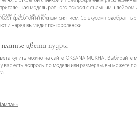
телях, с открытой спинкой и полупрозрачным расклешенны
приталенная модель ровного покроя с съемным шлейфом и
русом и кристаллами.
жает красотой и нежным сиянием. Со вкусом подобранные к
ют и наряд выглядит по-королевски.
 платье цвета пудры
вета купить можно на сайте
OKSANA MUKHA
. Выбирайте м
и у вас есть вопросы по модели или размерам, вы можете п
а.
ампань