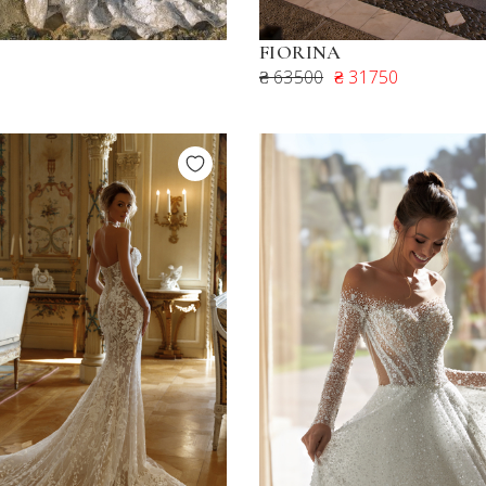
FIORINA
₴ 63500
₴ 31750