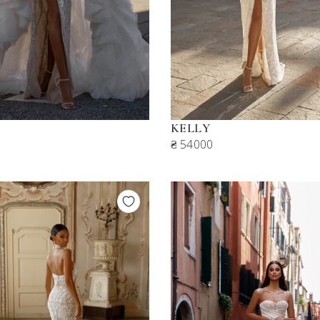
KELLY
₴ 54000