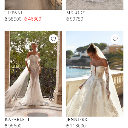
TIFFANI
MELODY
₴ 58500
₴ 46800
₴ 99750
RAFAELE -1
JENNIFER
₴ 96600
₴ 113000