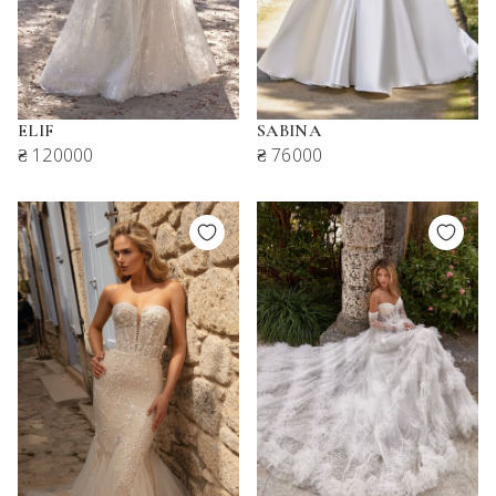
ELIF
SABINA
₴ 120000
₴ 76000