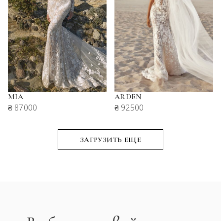
MIA
ARDEN
₴ 87000
₴ 92500