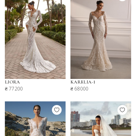
LIORA
KARELIA-1
₴ 77200
₴ 68000