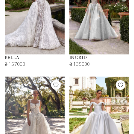
BELLA
INGRID
₴ 157000
₴ 135000