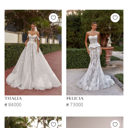
THALIA
FELICIA
₴ 84000
₴ 73000