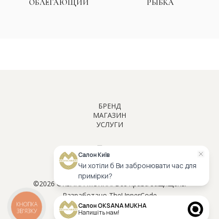
ОБЛЕГАЮЩИЙ
РЫБКА
БРЕНД
МАГАЗИН
О НАС
УСЛУГИ
СВАДЕБНЫЕ ПЛАТЬЯ
НАШИ КЛИЕНТЫ
ИНДИВИДУАЛЬНЫЙ ПОШИВ
ВЕЧЕРНИЕ ПЛАТЬЯ
ЗНАМЕНИТОСТИ
VIP ПРИМЕРКА
KY ATELIER
inst
tiktok
facebook
FAQ
Салон Київ
ОНЛАЙН КОНСУЛЬТАЦИЯ СТИЛИСТА
АКСЕССУАРЫ
КОНТАКТЫ
Чи хотіли б Ви забронювати час для
ХРАНЕНИЕ ПЛАТЬЯ
примірки?
©2026 OKSANA MUKHA. Все права защищены
Разработано
The
Upper
Code
КНОПКА
Салон OKSANA MUKHA
ЗВ'ЯЗКУ
Напишіть нам!