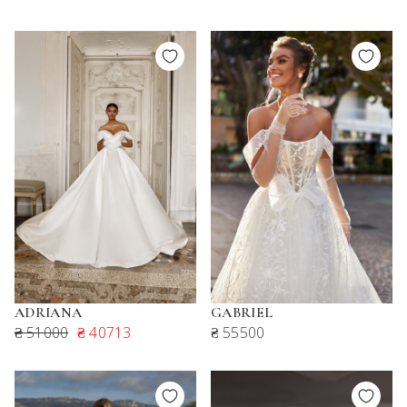
ADRIANA
GABRIEL
₴ 51000
₴ 40713
₴ 55500