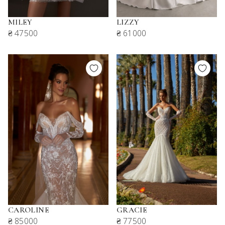
MILEY
LIZZY
₴ 47500
₴ 61000
CAROLINE
GRACIE
₴ 85000
₴ 77500