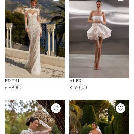
EDITH
ALEX
₴ 89000
₴ 55000