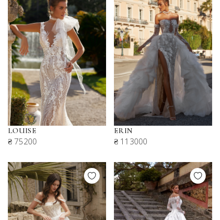
LOUISE
ERIN
₴ 75200
₴ 113000