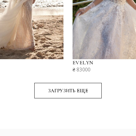
EVELYN
₴ 83000