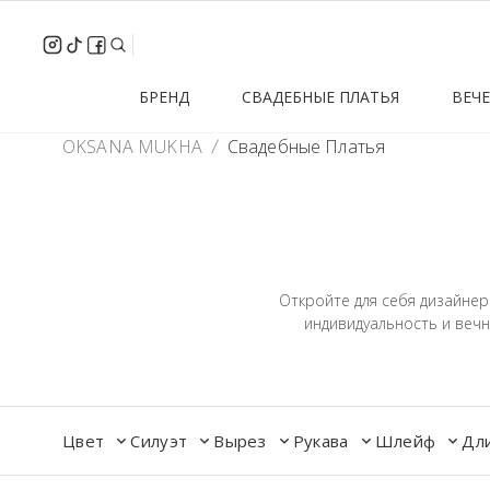
inst
tik-
facebook
Search
tok
БРЕНД
СВАДЕБНЫЕ ПЛАТЬЯ
ВЕЧ
OKSANA MUKHA
Свадебные Платья
Откройте для себя дизайне
индивидуальность и вечн
Цвет
Силуэт
Вырез
Рукава
Шлейф
Дл