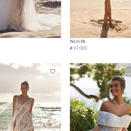
E
NOOR
₴ 61000