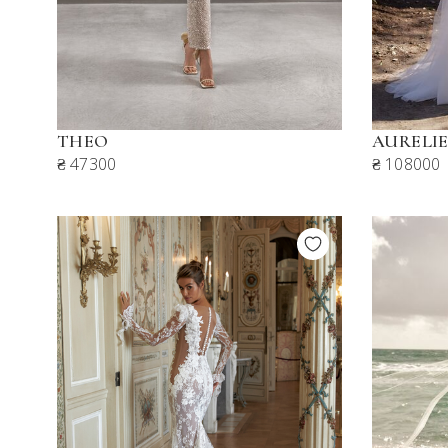
THEO
AURELI
₴ 47300
₴ 108000