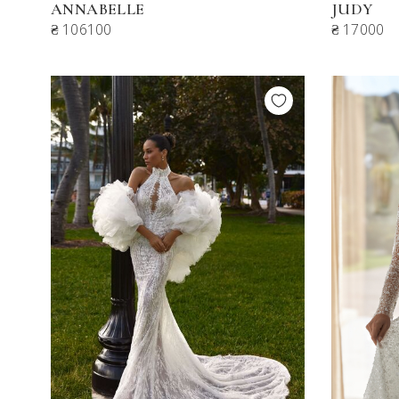
ANNABELLE
JUDY
₴ 106100
₴ 17000