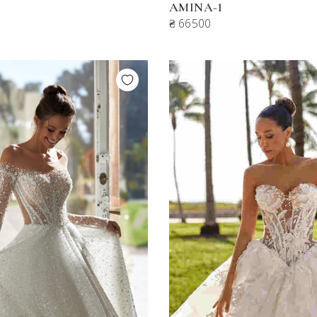
AMINA-1
₴ 66500