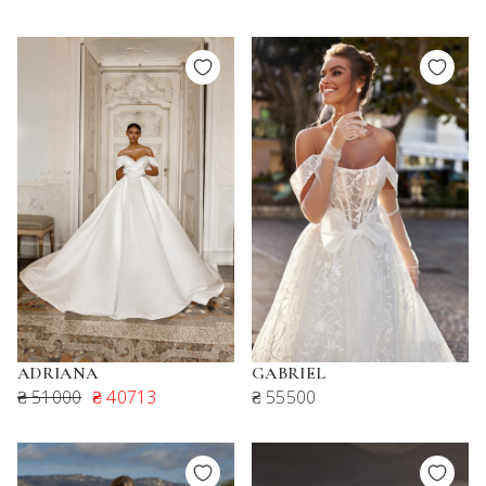
ADRIANA
GABRIEL
₴ 51000
₴ 40713
₴ 55500