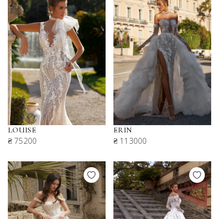
LOUISE
ERIN
₴ 75200
₴ 113000