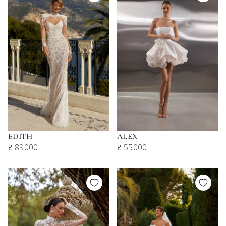
EDITH
ALEX
₴ 89000
₴ 55000