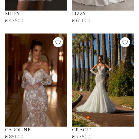
MILEY
LIZZY
₴ 47500
₴ 61000
CAROLINE
GRACIE
₴ 85000
₴ 77500