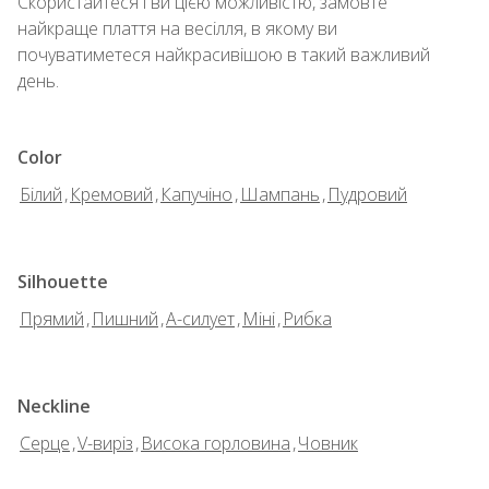
Скористайтеся і ви цією можливістю, замовте
найкраще плаття на весілля, в якому ви
почуватиметеся найкрасивішою в такий важливий
день.
Color
Білий
,
Кремовий
,
Капучіно
,
Шампань
,
Пудровий
Silhouette
Прямий
,
Пишний
,
А-силует
,
Міні
,
Рибка
Neckline
Серце
,
V-виріз
,
Висока горловина
,
Човник