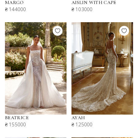
MARGO
AISLIN WITH CAPE
₴ 144000
₴ 103000
BEATRICE
AYAH
₴ 155000
₴ 125000