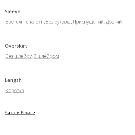
Sleeve
Бретелі - спагетті
,
Без рукавів
,
Приспущений
,
Довгий
Overskirt
Без шлейфу
,
З шлейфом
Length
Коротка
Читати більше