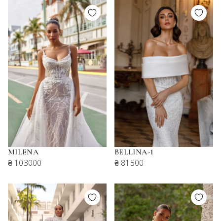
MILENA
BELLINA-1
₴ 103000
₴ 81500