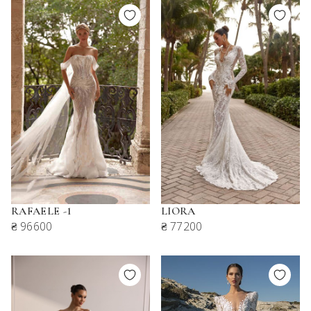
RAFAELE -1
LIORA
₴ 96600
₴ 77200