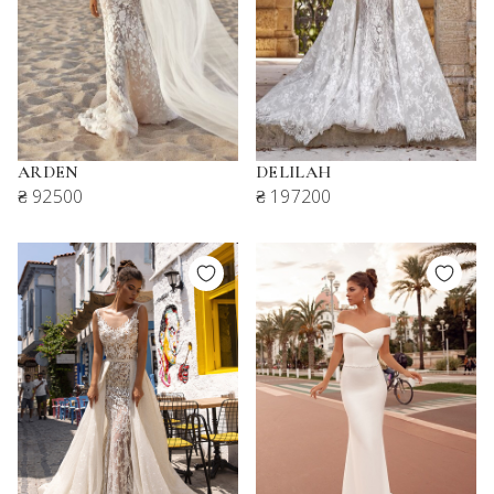
ARDEN
DELILAH
₴ 92500
₴ 197200