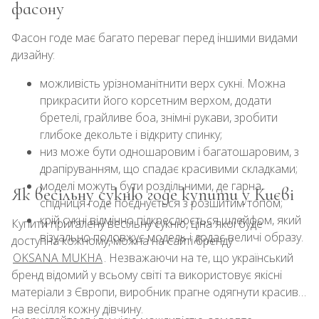
фасону
Фасон годе має багато переваг перед іншими видами
дизайну:
можливість урізноманітнити верх сукні. Можна
прикрасити його корсетним верхом, додати
бретелі, грайливе боа, знімні рукави, зробити
глибоке декольте і відкриту спинку;
низ може бути одношаровим і багатошаровим, з
драпіруванням, що спадає красивими складками;
моделі можуть бути роздільними, де гарна
Як весільну сукню годе купити у Києві
спідниця годе поєднується з розшитим топом;
крій сукні відмінно підкреслюється шлейфом, який
Купити приталену весільну сукню, ціна якої буде
візуально подовжує модель і додає величі образу.
доступна кожному, можна на сайті бренду
OKSANA MUKHA
. Незважаючи на те, що український
бренд відомий у всьому світі та використовує якісні
матеріали з Європи, виробник прагне одягнути красиво
на весілля кожну дівчину.