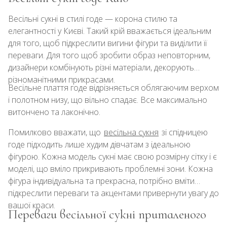
Весільні сукні в стилі годе — корона стилю та
елегантності у Києві. Такий крій вважається ідеальним
для того, щоб підкреслити вигини фігури та виділити її
переваги. Для того щоб зробити образ неповторним,
дизайнери комбінують різні матеріали, декорують
різноманітними прикрасами.
Весільне плаття годе відрізняється облягаючим верхом
і полотном низу, що вільно спадає. Все максимально
витончено та лаконічно.
Помилково вважати, що
весільна сукня
зі спідницею
годе підходить лише худим дівчатам з ідеальною
фігурою. Кожна модель сукні має свою розмірну сітку і є
моделі, що вміло прикривають проблемні зони. Кожна
фігура індивідуальна та прекрасна, потрібно вміти
підкреслити переваги та акцентами привернути увагу до
вашої краси.
Переваги весільної сукні приталеного