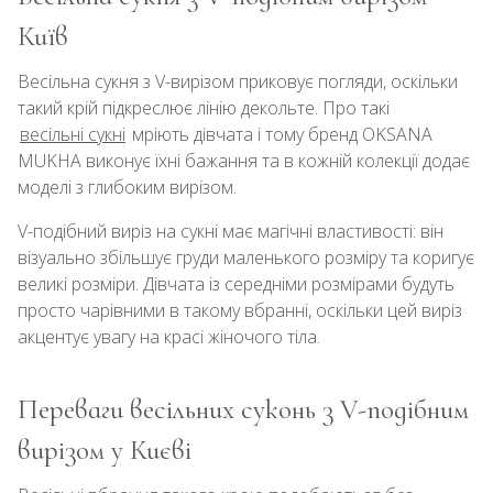
Київ
Весільна сукня з V-вирізом приковує погляди, оскільки
такий крій підкреслює лінію декольте. Про такі
весільні сукні
мріють дівчата і тому бренд OKSANA
MUKHA виконує їхні бажання та в кожній колекції додає
моделі з глибоким вирізом.
V-подібний виріз на сукні має магічні властивості: він
візуально збільшує груди маленького розміру та коригує
великі розміри. Дівчата із середніми розмірами будуть
просто чарівними в такому вбранні, оскільки цей виріз
акцентує увагу на красі жіночого тіла.
Переваги весільних суконь з V-подібним
вирізом у Києві