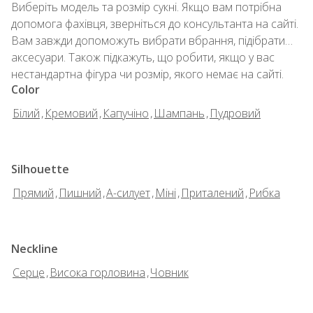
Виберіть модель та розмір сукні. Якщо вам потрібна
допомога фахівця, зверніться до консультанта на сайті.
Вам завжди допоможуть вибрати вбрання, підібрати
аксесуари. Також підкажуть, що робити, якщо у вас
нестандартна фігура чи розмір, якого немає на сайті.
Color
Білий
,
Кремовий
,
Капучіно
,
Шампань
,
Пудровий
Silhouette
Прямий
,
Пишний
,
А-силует
,
Міні
,
Приталений
,
Рибка
Neckline
Серце
,
Висока горловина
,
Човник