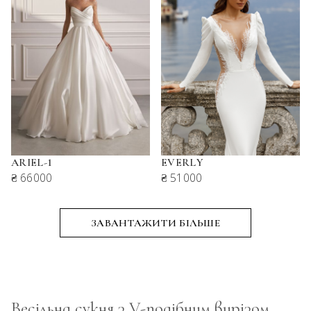
ARIEL-1
EVERLY
₴ 66000
₴ 51000
Весільна сукня з V-подібним вирізом