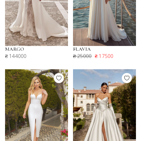
MARGO
FLAVIA
₴ 144000
₴ 25000
₴ 17500