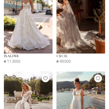
ISALINE
CECIL
₴ 113000
₴ 49000