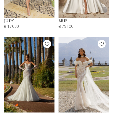
JUDY
BRIE
₴ 17000
₴ 79100