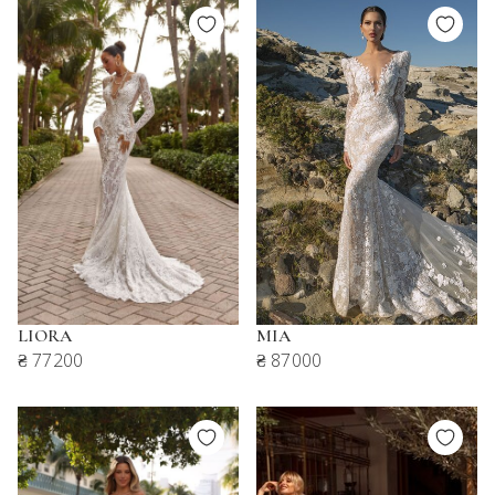
LIORA
MIA
₴ 77200
₴ 87000