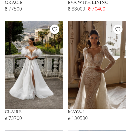
GRACIE
EVA WITH LINING
₴ 77500
₴ 88000
₴ 70400
CLAIRE
MAYA-1
₴ 73700
₴ 130500