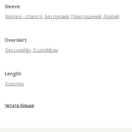
Sleeve
Бретелі - спагетті
,
Без рукавів
,
Приспущений
,
Довгий
Overskirt
Без шлейфу
,
З шлейфом
Length
Коротка
Читати більше