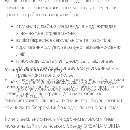
Весільні вбрання такого крою подобаються без
пояснень, але все ж таки, вони мають такі переваги,
про які потрібно знати при виборі:
стильний дизайн, який завжди в моді, виглядає
жіночно та екстравагантно;
виріз підкреслює сексуальність та красу тіла;
коригування силуету за рахунок візуально-рівних
ліній;
глибоке декольте у вигідному світлі відкриває
обличчя, а також відкривається улоговинка між
Універсальність V вирізу
грудьми для гарного кольє;
V-подібний виріз може бути застосований з будь-якими
v-подібний виріз підійде будь-якій дівчині з будь-
силуетами суконь. Він може бути глибоким, до пояса чи
якою фігурою, довжиною шиї та будь-якою
неглибоким, до лінії грудей. Для виготовлення
комплекцією.
використовують як щільні тканини, так і ажурні, розшиті
камінням та бісером. Вибір моделі лише на ваш смак.
Купити весільну сукню з V-подібним вирізом у Києві
можна на сайті українського бренду
OKSANA MUKHA
.