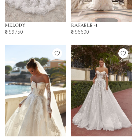
MELODY
RAFAELE -1
₴ 99750
₴ 96600