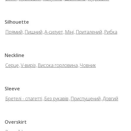
Silhouette
Прямий
,
Пишний
,
А-силует
,
Міні
,
Приталений
,
Рибка
Neckline
Серце
,
V-виріз
,
Висока горловина
,
Човник
Sleeve
Бретелі - спагетті
,
Без рукавів
,
Приспущений
,
Довгий
Overskirt