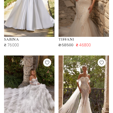
SABINA
TIFFANI
₴ 76000
₴ 58500
₴ 46800