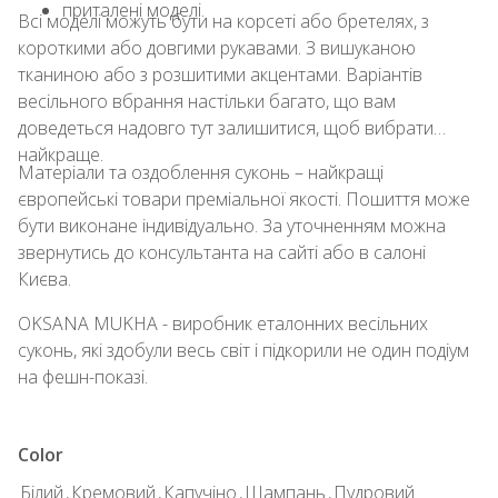
приталені моделі.
Всі моделі можуть бути на корсеті або бретелях, з
короткими або довгими рукавами. З вишуканою
тканиною або з розшитими акцентами. Варіантів
весільного вбрання настільки багато, що вам
доведеться надовго тут залишитися, щоб вибрати
найкраще.
Матеріали та оздоблення суконь – найкращі
європейські товари преміальної якості. Пошиття може
бути виконане індивідуально. За уточненням можна
звернутись до консультанта на сайті або в салоні
Києва.
OKSANA MUKHA - виробник еталонних весільних
суконь, які здобули весь світ і підкорили не один подіум
на фешн-показі.
Color
Білий
,
Кремовий
,
Капучіно
,
Шампань
,
Пудровий