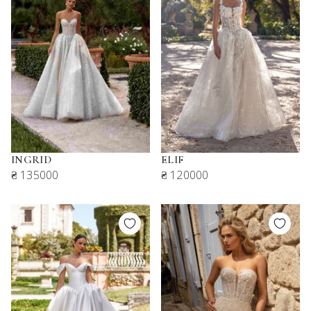
INGRID
ELIF
₴ 135000
₴ 120000