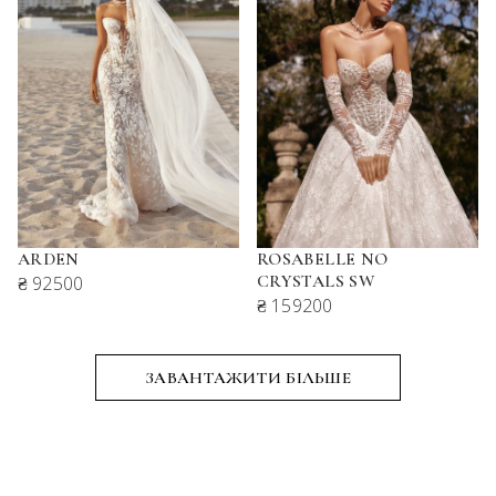
ARDEN
ROSABELLE NO
CRYSTALS SW
₴ 92500
₴ 159200