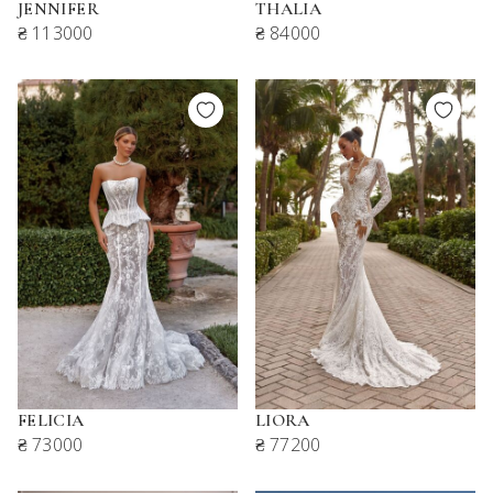
JENNIFER
THALIA
₴ 113000
₴ 84000
FELICIA
LIORA
₴ 73000
₴ 77200