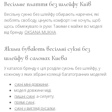
Весільне плаття без шлейфу Київ
Весільну сукню без шлейфу обирають наречені, які
люблять свободу, цінують комфорт і не хочуть, щоб
щось обмежувало їх рухи. Такими є майже всі моделі
від бренду
OKSANA MUKHA
.
Якими бувають весільні сукні без
шлейфу в салонах Києва
У каталозі бренду є цілі розділи суконь без шлейфу, у
кожному з яких зібрані колекції багатогранних моделей:
сукні міні-довжини
;
моделі довжини міді;
пишні сукні
а-силуету;
прямі сукні
;
сукні у вигляді русалки
;